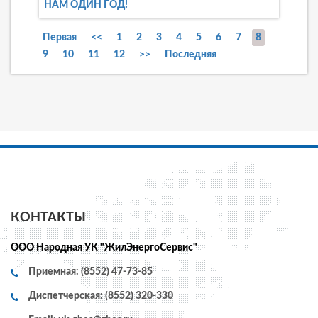
НАМ ОДИН ГОД!
Первая
<<
1
2
3
4
5
6
7
8
9
10
11
12
>>
Последняя
КОНТАКТЫ
ООО Народная УК "ЖилЭнергоСервис"
Приемная: (8552) 47-73-85
Диспетчерская: (8552) 320-330