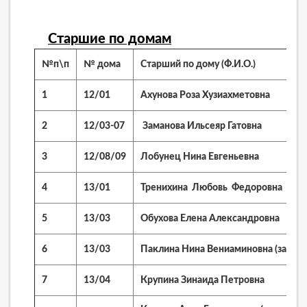
Старшие по домам
№п\п
№ дома
Старший по дому (Ф.И.О.)
1
12/01
Ахунова Роза Хузиахметовна
2
12/03-07
Заманова Ильсеяр Гатовна
3
12/08/09
Лобунец Нина Евгеньевна
4
13/01
Тренихина Любовь Федоровна
5
13/03
Обухова Елена Александровна
6
13/03
Паклина Нина Вениаминовна (замест
7
13/04
Крупина Зинаида Петровна