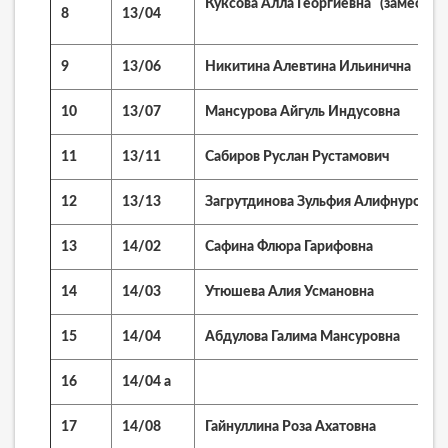
Куксова Алла Георгиевна (заместит
8
13/04
9
13/06
Никитина Алевтина Ильинична
10
13/07
Мансурова Айгуль Индусовна
11
13/11
Сабиров Руслан Рустамович
12
13/13
Загрутдинова Зульфия Алифнуровна
13
14/02
Сафина Флюра Гарифовна
14
14/03
Утюшева Алия Усмановна
15
14/04
Абдулова Галима Мансуровна
16
14/04 а
17
14/08
Гайнуллина Роза Ахатовна