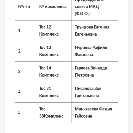
№п\п
№ комплекса
совета МКД
(Ф.И.О.)
Тос 12
Трунцова Евгения
1
Комплекс
Евгеньевна
Тос 13
Нуриева Рафиля
2
Комплекс
Фаязовна
Тос 14
Гараева Зинаида
3
Комплекс
Петровна
Тос 31
Пиванова Зоя
4
Комплекс
Григорьевна
Тос
Минхазеева Федия
5
38Комплекс
Гайсовна