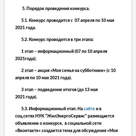
5.
Порядок проведения
к
онкурса.
5.1. Конкурс проводится с 0
7
апреля по 1
0
мая
20
21
года.
5.2. Конкурс проводится в три этапа:
1 этап – информационный (0
7
по 10 апреля
20
21
года);
2 этап – акция «Моя семья на субботнике» (с 10
апреля по 1
0
мая 20
21
года).
3 этап – подведение итогов (до 1
3
мая
20
21
года).
5.3. Информационный этап.
На
сайте
и в
соц.сетях НУК “ЖилЭнергоСервис”
размещается
объявление о конкурсе, в социальной сети
«Вконтакте» создается тема для обсуждения «Моя